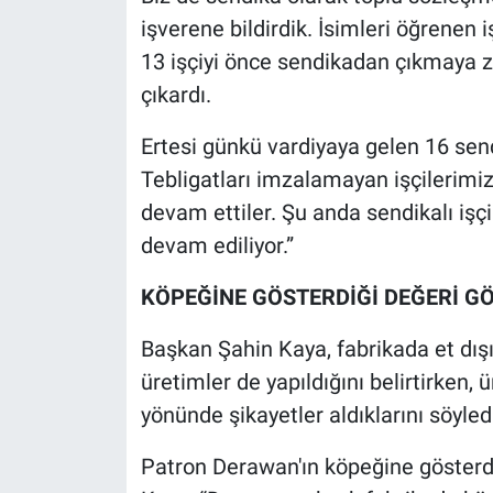
işverene bildirdik. İsimleri öğrenen
13 işçiyi önce sendikadan çıkmaya zo
çıkardı.
Ertesi günkü vardiyaya gelen 16 sendi
Tebligatları imzalamayan işçilerimi
devam ettiler. Şu anda sendikalı işçi
devam ediliyor.”
KÖPEĞİNE GÖSTERDİĞİ DEĞERİ G
Başkan Şahin Kaya, fabrikada et dı
üretimler de yapıldığını belirtirken,
yönünde şikayetler aldıklarını söyled
Patron Derawan'ın köpeğine gösterdiğ