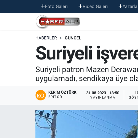
Foto Galeri
Video Galeri
Yazarla
Nöbetçi Eczaneler
HABERLER
GÜNCEL
Hava Durumu
Suriyeli işvere
Trafik Durumu
Suriyeli patron Mazen Derawan’
Süper Lig Puan Durumu ve Fikstür
uygulamadı, sendikaya üye olan 
Tüm Manşetler
KERIM ÖZTÜRK
31.08.2023 - 13:50
1
EDITÖR
YAYINLANMA
GÖS
Son Dakika Haberleri
Haber Arşivi