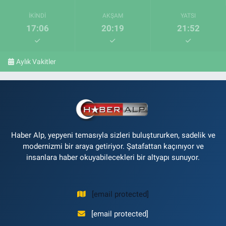
İKINDI
AKŞAM
YATSI
17:06
20:19
21:52
Aylık Vakitler
Haber Alp, yepyeni temasıyla sizleri buluştururken, sadelik ve
modernizmi bir araya getiriyor. Şatafattan kaçınıyor ve
insanlara haber okuyabilecekleri bir altyapı sunuyor.
[email protected]
[email protected]