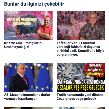
Bunlar da ilginizi çekebilir
Kriz Ve Güç Fırsatçılarını
Tefeciler Varlık Fonu'nun
Unutmayacağız!
vereceği fahiş faizi duyunca
birbirini ezdi. Somali bile böyle
borçlanmıyor.
AB, Macar ekonomisine darbe
Trafik kanununda yeni dönem!
vurmaya hazırlanıyor
Cezalar peş peşe gelecek