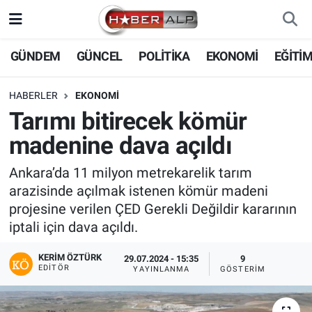
Nöbetçi Eczaneler
GÜNDEM
GÜNCEL
POLİTİKA
EKONOMİ
EĞİTİ
Hava Durumu
HABERLER
EKONOMİ
Tarımı bitirecek kömür
Trafik Durumu
madenine dava açıldı
Süper Lig Puan Durumu ve Fikstür
Ankara’da 11 milyon metrekarelik tarım
arazisinde açılmak istenen kömür madeni
Tüm Manşetler
projesine verilen ÇED Gerekli Değildir kararının
iptali için dava açıldı.
Son Dakika Haberleri
KERIM ÖZTÜRK
29.07.2024 - 15:35
9
Haber Arşivi
EDITÖR
YAYINLANMA
GÖSTERIM