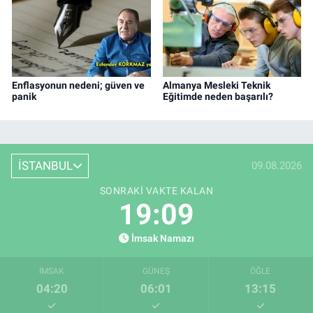
Enflasyonun nedeni; güven ve
Almanya Mesleki Teknik
panik
Eğitimde neden başarılı?
İSTANBUL
09.08.2026
SONRAKI VAKTE KALAN
19:08
İmsak Namazı
İMSAK
GÜNEŞ
ÖĞLE
04:20
06:01
13:15