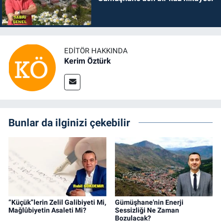
EDITÖR HAKKINDA
Kerim Öztürk
Bunlar da ilginizi çekebilir
“Küçük”lerin Zelil Galibiyeti Mi,
Gümüşhane'nin Enerji
Mağlûbiyetin Asaleti Mi?
Sessizliği Ne Zaman
Bozulacak?