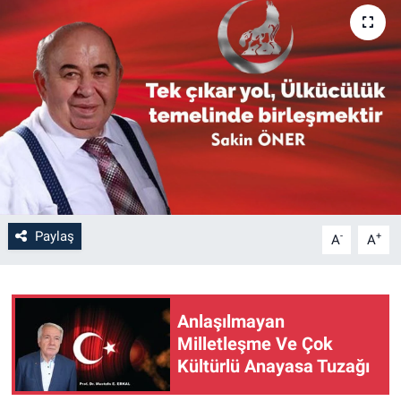
Paylaş
-
+
A
A
Anlaşılmayan
Milletleşme Ve Çok
Kültürlü Anayasa Tuzağı