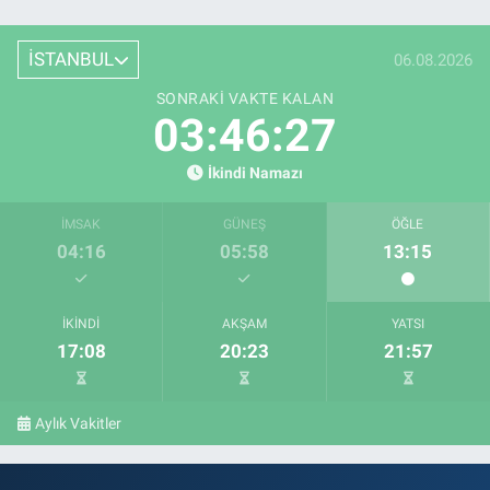
İSTANBUL
06.08.2026
SONRAKI VAKTE KALAN
03:46:26
İkindi Namazı
İMSAK
GÜNEŞ
ÖĞLE
04:16
05:58
13:15
İKINDI
AKŞAM
YATSI
17:08
20:23
21:57
Aylık Vakitler