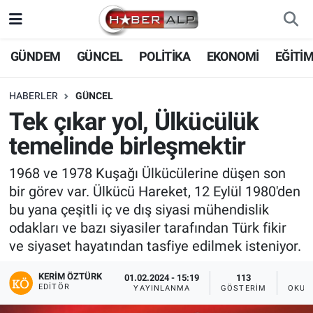
Nöbetçi Eczaneler
GÜNDEM
GÜNCEL
POLİTİKA
EKONOMİ
EĞİTİ
Hava Durumu
HABERLER
GÜNCEL
Tek çıkar yol, Ülkücülük
Trafik Durumu
temelinde birleşmektir
Süper Lig Puan Durumu ve Fikstür
1968 ve 1978 Kuşağı Ülkücülerine düşen son
bir görev var. Ülkücü Hareket, 12 Eylül 1980'den
Tüm Manşetler
bu yana çeşitli iç ve dış siyasi mühendislik
odakları ve bazı siyasiler tarafından Türk fikir
Son Dakika Haberleri
ve siyaset hayatından tasfiye edilmek isteniyor.
Haber Arşivi
KERIM ÖZTÜRK
01.02.2024 - 15:19
113
EDITÖR
YAYINLANMA
GÖSTERIM
OKUN