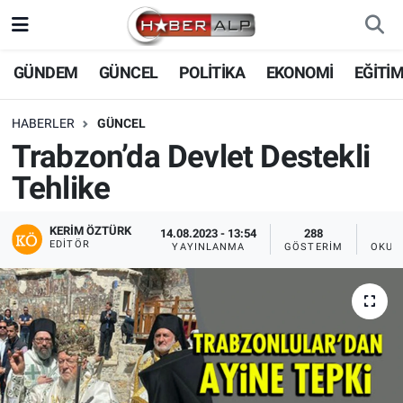
Nöbetçi Eczaneler
GÜNDEM
GÜNCEL
POLİTİKA
EKONOMİ
EĞİTİ
Hava Durumu
HABERLER
GÜNCEL
Trabzon’da Devlet Destekli
Trafik Durumu
Tehlike
Süper Lig Puan Durumu ve Fikstür
KERIM ÖZTÜRK
14.08.2023 - 13:54
288
EDITÖR
YAYINLANMA
GÖSTERIM
OKUN
Tüm Manşetler
Son Dakika Haberleri
Haber Arşivi