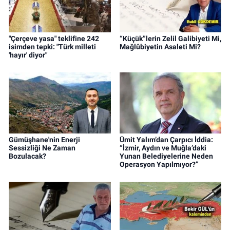
"Çerçeve yasa" teklifine 242
“Küçük”lerin Zelil Galibiyeti Mi,
isimden tepki: "Türk milleti
Mağlûbiyetin Asaleti Mi?
'hayır' diyor"
Gümüşhane'nin Enerji
Ümit Yalım’dan Çarpıcı İddia:
Sessizliği Ne Zaman
“İzmir, Aydın ve Muğla’daki
Bozulacak?
Yunan Belediyelerine Neden
Operasyon Yapılmıyor?”