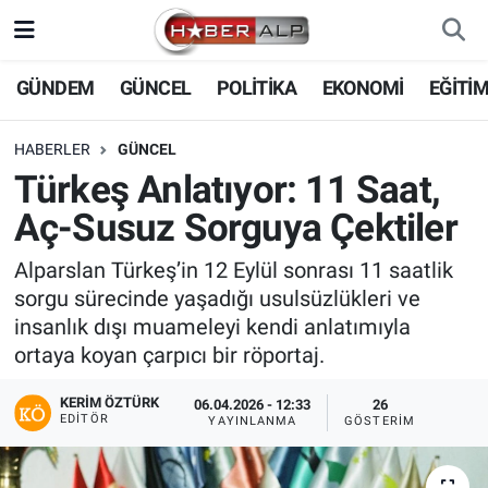
Nöbetçi Eczaneler
GÜNDEM
GÜNCEL
POLİTİKA
EKONOMİ
EĞİTİ
Hava Durumu
HABERLER
GÜNCEL
Türkeş Anlatıyor: 11 Saat,
Trafik Durumu
Aç-Susuz Sorguya Çektiler
Süper Lig Puan Durumu ve Fikstür
Alparslan Türkeş’in 12 Eylül sonrası 11 saatlik
sorgu sürecinde yaşadığı usulsüzlükleri ve
Tüm Manşetler
insanlık dışı muameleyi kendi anlatımıyla
ortaya koyan çarpıcı bir röportaj.
Son Dakika Haberleri
KERIM ÖZTÜRK
06.04.2026 - 12:33
26
Haber Arşivi
EDITÖR
YAYINLANMA
GÖSTERIM