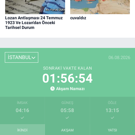
Lozan Antlaşması 24 Temmuz
cuvaldız
1923 Ve Lozan'dan Önceki
Tarihsel Durum
İSTANBUL
06.08.2026
SONRAKI VAKTE KALAN
01:56:53
Akşam Namazı
İMSAK
GÜNEŞ
ÖĞLE
04:16
05:58
13:15
İKINDI
AKŞAM
YATSI