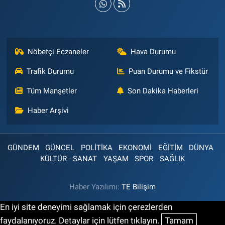
Nöbetçi Eczaneler
Hava Durumu
Trafik Durumu
Puan Durumu ve Fikstür
Tüm Manşetler
Son Dakika Haberleri
Haber Arşivi
GÜNDEM
GÜNCEL
POLİTİKA
EKONOMİ
EĞİTİM
DÜNYA
KÜLTÜR - SANAT
YAŞAM
SPOR
SAĞLIK
Haber Yazılımı:
TE Bilişim
En iyi site deneyimi sağlamak için çerezlerden
faydalanıyoruz. Detaylar için lütfen tıklayın.
Tamam