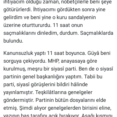
ihtiyacım olduğu zaman, nöbetçilerle beni şeye
götürürlerdi. İhtiyacımı gördükten sonra yine
gelirdim ve beni yine o kuru sandalyenin
üzerine oturttururdu. 11 saat onun
saçmalıklarını dinledim, durdum. Saçmalıklarda
bulundu.
Kanunsuzluk yaptı 11 saat boyunca. Güyâ beni
sorguya çekiyordu. MHP, anayasaya göre
kurulmuş, meşru bir siyasî parti. Ben de o siyasî
partinin genel başkanlığını yaptım. Tabii bu
parti, siyasî görüşlerini bildiri hâlinde
yayınlamıştır. Teşkilâtlarına genelgeler
göndermiştir. Partinin bütün dosyalarını elde
etmiş. Şimdi alıyor genelgelerden birisini eline,
yazının baş tarafını açık bırakıyor. Aşağı kısmını