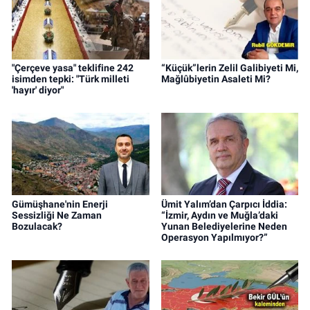
"Çerçeve yasa" teklifine 242
“Küçük”lerin Zelil Galibiyeti Mi,
isimden tepki: "Türk milleti
Mağlûbiyetin Asaleti Mi?
'hayır' diyor"
Gümüşhane'nin Enerji
Ümit Yalım’dan Çarpıcı İddia:
Sessizliği Ne Zaman
“İzmir, Aydın ve Muğla’daki
Bozulacak?
Yunan Belediyelerine Neden
Operasyon Yapılmıyor?”