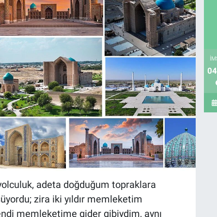
İM
04
yolculuk, adeta doğduğum topraklara
yordu; zira iki yıldır memleketim
di memleketime gider gibiydim, aynı