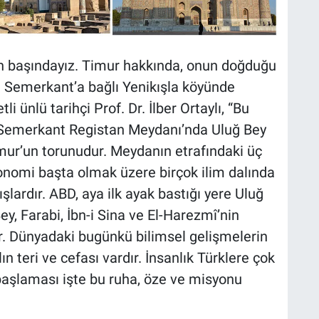
n başındayız. Timur hakkında, onun doğduğu
 Semerkant’a bağlı Yenikışla köyünde
 ünlü tarihçi Prof. Dr. İlber Ortaylı, “Bu
 Semerkant Registan Meydanı’nda Uluğ Bey
mur’un torunudur. Meydanın etrafındaki üç
onomi başta olmak üzere birçok ilim dalında
şlardır. ABD, aya ilk ayak bastığı yere Uluğ
y, Farabi, İbn-i Sina ve El-Harezmî’nin
ır. Dünyadaki bugünkü bilimsel gelişmelerin
n teri ve cefası vardır. İnsanlık Türklere çok
 başlaması işte bu ruha, öze ve misyonu