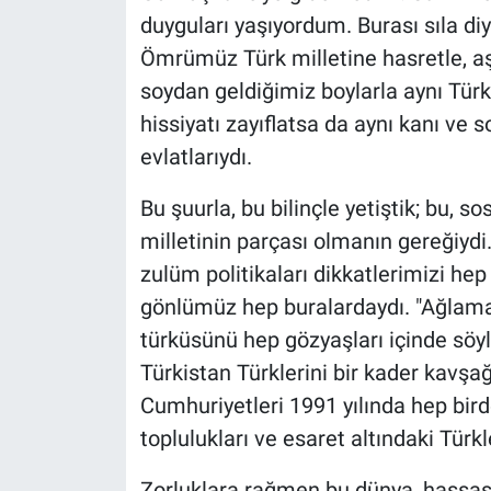
duyguları yaşıyordum. Burası sıla diya
Ömrümüz Türk milletine hasretle, aşk
soydan geldiğimiz boylarla aynı Türk 
hissiyatı zayıflatsa da aynı kanı ve s
evlatlarıydı.
Bu şuurla, bu bilinçle yetiştik; bu, sos
milletinin parçası olmanın gereğiy
zulüm politikaları dikkatlerimizi hep
gönlümüz hep buralardaydı. "Ağlama 
türküsünü hep gözyaşları içinde söyle
Türkistan Türklerini bir kader kavşağı
Cumhuriyetleri 1991 yılında hep birde
toplulukları ve esaret altındaki Türkl
Zorluklara rağmen bu dünya, hassas v