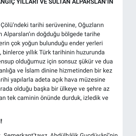
GIÇ YILLARI VE SULTAN ALPARSLAN’IN
Çölü’ndeki tarihi serüvenine, Oğuzların
an Alparslan’ın doğduğu bölgede tarihe
lerin çok yoğun bulunduğu ender yerleri
 binlerce yıllık Türk tarihinin huzurunda
 mensup olduğumuz için sonsuz şükür ve dua
anlığa ve İslam dinine hizmetinden bir kez
rihi yapılarla adeta açık hava müzesine
arada olduğu başka bir ülkeye ve şehre az
lan tek caminin önünde durduk, izledik ve
!
 Semerkant’tayız, Abdülhâlik Gucdüvânî’nin