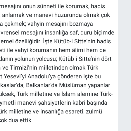
mesajını onun sünneti ile korumak, hadis
mak, anlamak ve manevi huzurunda olmak çok
efa çekmek; vahyin mesajını bozmaya
vrensel mesajını insanlığa saf, duru biçimde
el özelliğidir. İşte Kütüb-i Sitte’nin hadis
eti ile vahyi korumanın hem âlimi hem de
vdanın yolunun yolcusu; Kütüb-i Sitte’nin dört
m ve Tirmizi’nin milletinden olmak Türk
t Yesevi’yi Anadolu’ya gönderen işte bu
afkaslar’da, Balkanlar’da Müslüman yapanlar
yüksek, Türk milletine ve İslam alemine Türk-
ymetli manevi şahsiyetlerin kabri başında
Türk milletine ve insanlığa esareti, zulmü
çok dua ettik.