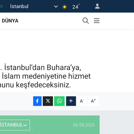
°
İstanbul
05
24
18
DÜNYA
22
54
0
66
k. İstanbul’dan Buhara’ya,
ı, İslam medeniyetine hizmet
ruhunu keşfedeceksiniz.
-
+
A
A
İSTANBUL
06.08.2026