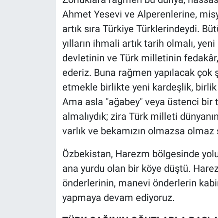
Ahmet Yesevi ve Alperenlerine, misy
artık sıra Türkiye Türklerindeydi. B
yılların ihmali artık tarih olmalı, ye
devletinin ve Türk milletinin fedakâr
ederiz. Buna rağmen yapılacak çok ş
etmekle birlikte yeni kardeşlik, birli
Ama asla "ağabey" veya üstenci bir ta
almalıydık; zira Türk milleti dünyanın 
varlık ve bekamızın olmazsa olmaz ş
Özbekistan, Harezm bölgesinde yolu
ana yurdu olan bir köye düştü. Harez
önderlerinin, manevi önderlerin kabir
yapmaya devam ediyoruz.