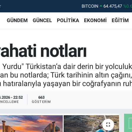
r
DOLAR
47,5971
%0.
EURO
55,1336
%0.
GÜNDEM
GÜNCEL
POLİTİKA
EKONOMİ
EĞİTİM
STERLİN
64,2534
%0.
GRAM ALTIN
6527.85
%0.
ahati notları
BİST100
13.703
%
BITCOIN
64.475,47
%0.
Yurdu" Türkistan’a dair derin bir yolculu
 bu notlarda; Türk tarihinin altın çağın
lı hatıralarıyla yaşayan bir coğrafyanın 
.2026 - 22:52
663
NCELLEME
GÖSTERIM