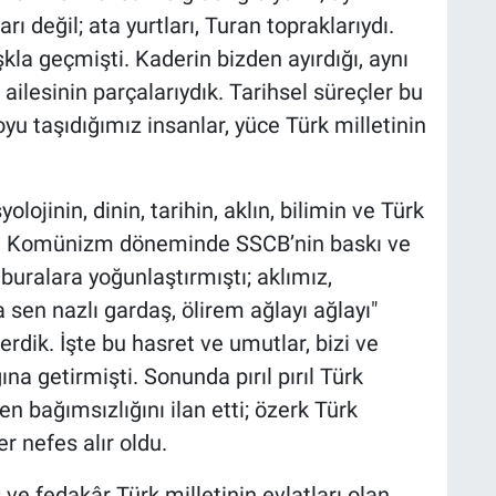
rı değil; ata yurtları, Turan topraklarıydı.
la geçmişti. Kaderin bizden ayırdığı, aynı
ailesinin parçalarıydık. Tarihsel süreçler bu
oyu taşıdığımız insanlar, yüce Türk milletinin
yolojinin, dinin, tarihin, aklın, bilimin ve Türk
di. Komünizm döneminde SSCB’nin baskı ve
 buralara yoğunlaştırmıştı; aklımız,
sen nazlı gardaş, ölirem ağlayı ağlayı"
rdik. İşte bu hasret ve umutlar, bizi ve
na getirmişti. Sonunda pırıl pırıl Türk
n bağımsızlığını ilan etti; özerk Türk
er nefes alır oldu.
e fedakâr Türk milletinin evlatları olan