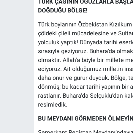
TÜRK ÇAĞININ OĞUZLARLA BAŞLAN
DOĞDUĞU BÖLGE!
Türk boylarının Özbekistan Kızılkum 
çöldeki çileli mücadelesine ve Sult
yolculuk yaptık! Dünyada tarihi eser
sırasıyla geziyoruz. Buhara’da olmak,
olmaktır. Allah’a böyle bir millete
ediyoruz. Ait olduğumuz milletin ins
daha onur ve gurur duyduk. Bölge, ta
dönmüş; bu kadar tarihi yapının bir 
rastlanır. Buhara’da Selçuklu’dan ka
resimledik.
BU MEYDANI GÖRMEDEN ÖLMEYİN
Semerkant Registan Meydanı’ndayız.