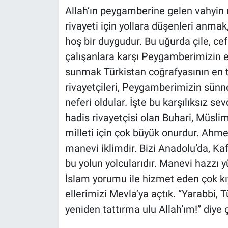
Allah’ın peygamberine gelen vahyin 
rivayeti için yollara düşenleri an
hoş bir duygudur. Bu uğurda çile, c
çalışanlara karşı Peygamberimizin e
sunmak Türkistan coğrafyasının en tem
rivayetçileri, Peygamberimizin sünn
neferi oldular. İşte bu karşılıksız se
hadis rivayetçisi olan Buhari, Müsli
milleti için çok büyük onurdur. Ahme
manevi iklimdir. Bizi Anadolu’da, K
bu yolun yolcularıdır. Manevi hazzı 
İslam yorumu ile hizmet eden çok kı
ellerimizi Mevla’ya açtık. “Yarabbi, 
yeniden tattırma ulu Allah’ım!” diye 