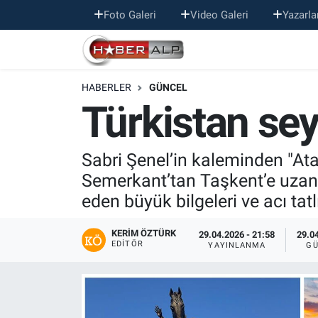
Foto Galeri
Video Galeri
Yazarla
Nöbetçi Eczaneler
HABERLER
GÜNCEL
Hava Durumu
Türkistan sey
Trafik Durumu
Sabri Şenel’in kaleminden "Ata 
Süper Lig Puan Durumu ve Fikstür
Semerkant’tan Taşkent’e uzanan
eden büyük bilgeleri ve acı tat
Tüm Manşetler
KERIM ÖZTÜRK
Son Dakika Haberleri
29.04.2026 - 21:58
29.04
EDITÖR
YAYINLANMA
GÜ
Haber Arşivi