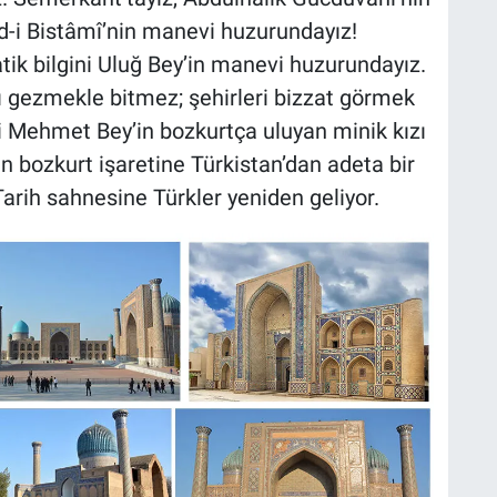
d-i Bistâmî’nin manevi huzurundayız!
k bilgini Uluğ Bey’in manevi huzurundayız.
sı gezmekle bitmez; şehirleri bizzat görmek
bi Mehmet Bey’in bozkurtça uluyan minik kızı
ın bozkurt işaretine Türkistan’dan adeta bir
 Tarih sahnesine Türkler yeniden geliyor.