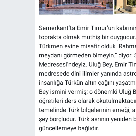
Semerkant’ta Emir Timur’un kabrini
toprakta olmak müthiş bir duygudur.
Türkmen evine misafir olduk. Rahmetli
meydanı görmeden ölmeyin.” diyor.
Medresesi’ndeyiz. Uluğ Bey, Emir Ti
medresede dini ilimler yanında astr
insanlığa Türkün altın çağını yaşatmı
Bey ismini vermiş; o dönemki Uluğ Be
öğretileri ders olarak okutulmaktad
temelinde Türk bilgelerinin emeği, alı
şey borçludur. Türk asrının yeniden
güncellemeye bağlıdır.