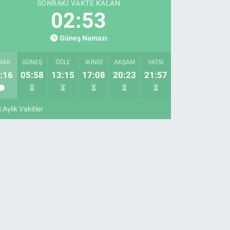
SONRAKI VAKTE KALAN
02:52
Güneş Namazı
SAK
GÜNEŞ
ÖĞLE
İKINDI
AKŞAM
YATSI
:16
05:58
13:15
17:08
20:23
21:57
Aylık Vakitler