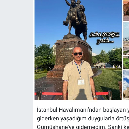
İstanbul Havalimanı’ndan başlayan 
giderken yaşadığım duygularla örtüşü
Gümüşhane’ye gidemedim. Sanki ken