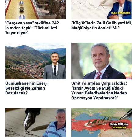
"Çerçeve yasa" teklifine 242
“Küçük”lerin Zelil Galibiyeti Mi,
isimden tepki: "Türk milleti
Mağlûbiyetin Asaleti Mi?
'hayır' diyor"
Gümüşhane'nin Enerji
Ümit Yalım’dan Çarpıcı İddia:
Sessizliği Ne Zaman
“İzmir, Aydın ve Muğla’daki
Bozulacak?
Yunan Belediyelerine Neden
Operasyon Yapılmıyor?”