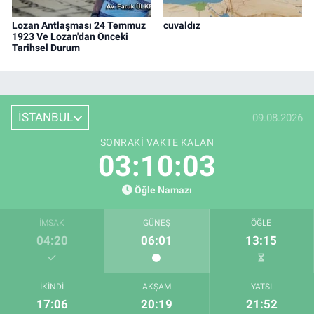
Lozan Antlaşması 24 Temmuz
cuvaldız
1923 Ve Lozan'dan Önceki
Tarihsel Durum
İSTANBUL
09.08.2026
SONRAKI VAKTE KALAN
03:10:02
Öğle Namazı
İMSAK
GÜNEŞ
ÖĞLE
04:20
06:01
13:15
İKINDI
AKŞAM
YATSI
17:06
20:19
21:52