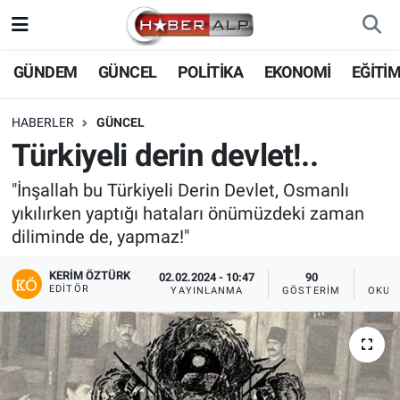
Nöbetçi Eczaneler
GÜNDEM
GÜNCEL
POLİTİKA
EKONOMİ
EĞİTİ
Hava Durumu
HABERLER
GÜNCEL
Türkiyeli derin devlet!..
Trafik Durumu
"İnşallah bu Türkiyeli Derin Devlet, Osmanlı
Süper Lig Puan Durumu ve Fikstür
yıkılırken yaptığı hataları önümüzdeki zaman
diliminde de, yapmaz!"
Tüm Manşetler
KERIM ÖZTÜRK
02.02.2024 - 10:47
90
EDITÖR
YAYINLANMA
GÖSTERIM
OKUN
Son Dakika Haberleri
Haber Arşivi