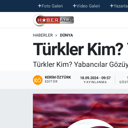
Foto Galeri
Video Galeri
Yazarla
Nöbetçi Eczaneler
HABERLER
DÜNYA
Hava Durumu
Türkler Kim? 
Trafik Durumu
Türkler Kim? Yabancılar Gözüyl
Süper Lig Puan Durumu ve Fikstür
KERIM ÖZTÜRK
18.09.2024 - 09:57
Tüm Manşetler
EDITÖR
YAYINLANMA
GÖS
Son Dakika Haberleri
Haber Arşivi