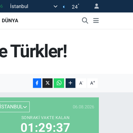
°
İstanbul
24
05
18
DÜNYA
22
54
 Türkler!
0
-
+
A
A
İSTANBUL
06.08.2026
SONRAKI VAKTE KALAN
01:29:36