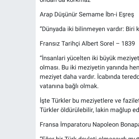
Arap Düşünür Semame İbn-i Eşreş
“Dünyada iki bilinmeyen vardır: Biri k
Fransız Tarihçi Albert Sorel – 1839
“İnsanlari yücelten iki büyük meziye
olması. Bu iki meziyetin yanında hem
meziyet daha vardır. İcabında tered
vatanına bağlı olmak.
İşte Türkler bu meziyetlere ve fazile
Türkler öldürülebilir, lakin mağlup e
Fransa İmparatoru Napoleon Bonap
“Eğer bir Türk devleti olmasaydı mu