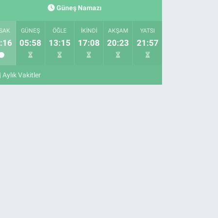
Güneş Namazı
SAK
GÜNEŞ
ÖĞLE
İKINDI
AKŞAM
YATSI
:16
05:58
13:15
17:08
20:23
21:57
Aylık Vakitler