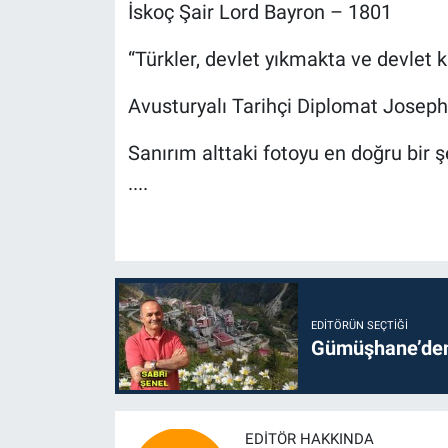
İskoç Şair Lord Bayron – 1801
“Türkler, devlet yıkmakta ve devlet k
Avusturyalı Tarihçi Diplomat Josep
Sanırım alttaki fotoyu en doğru bir 
....
EDITÖRÜN SEÇTIĞI
Gümüşhane’den 
EDITÖR HAKKINDA