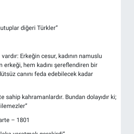
utuplar diğeri Türkler”
t vardır: Erkeğin cesur, kadının namuslu
 erkeği, hem kadını şereflendiren bir
dütsüz canını feda edebilecek kadar
te sahip kahramanlardır. Bundan dolayıdır ki;
dilemezler”
arte – 1801
tlaka yaratmak gerekirdi”