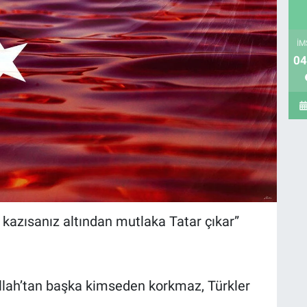
İM
04
u kazısanız altından mutlaka Tatar çıkar”
r Allah’tan başka kimseden korkmaz, Türkler