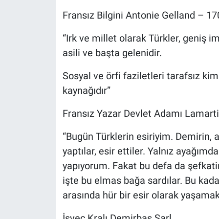
Fransız Bilgini Antonie Gelland – 17
“Irk ve millet olarak Türkler, geniş 
asili ve başta gelenidir.
Sosyal ve örfi faziletleri tarafsız kim
kaynağıdır”
Fransız Yazar Devlet Adamı Lamart
“Bugün Türklerin esiriyim. Demirin,
yaptılar, esir ettiler. Yalnız ayağımd
yapıyorum. Fakat bu defa da şefkatin
işte bu elmas bağa sardılar. Bu kadar
arasında hür bir esir olarak yaşamak 
İsveç Kralı Demirbaş Şarl