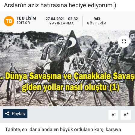
Arslan'ın aziz hatırasına hediye ediyorum.)
TE BILISIM
27.04.2021 - 02:32
943
EDITÖR
YAYINLANMA
GÖSTERIM
Paylaş
-
+
A
A
Tarihte, en dar alanda en büyük orduların karşı karşıya