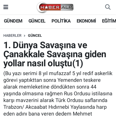
Nöbetçi Eczaneler
GÜNDEM
GÜNCEL
POLİTİKA
EKONOMİ
EĞİTİ
Hava Durumu
HABERLER
GÜNCEL
1. Dünya Savaşına ve
Trafik Durumu
Çanakkale Savaşına giden
Süper Lig Puan Durumu ve Fikstür
yollar nasıl oluştu(1)
Tüm Manşetler
(Bu yazı serimi 8 yıl mufazzaf 5 yıl redif askerlik
görevi yaptıkttan sonra Yemenden teskere
Son Dakika Haberleri
alarak memleketine döndükten sonra 44
yaşında olmasına rağmen Rus Ordusu istilasına
Haber Arşivi
karşı mavzerini alarak Türk Ordusu saflarında
Trabzon/ Akcaabat Hıdırnebi Yaylasında harp
eden adını bana veren dedem Mehmet