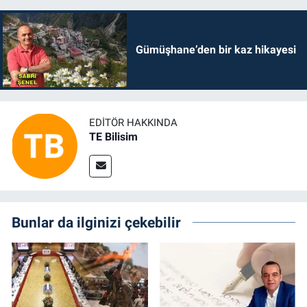
Gümüşhane’den bir kaz hikayesi
EDITÖR HAKKINDA
TE Bilisim
Bunlar da ilginizi çekebilir