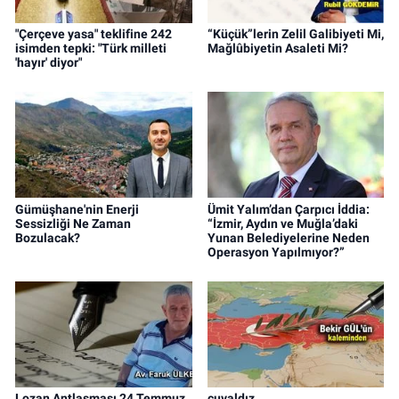
"Çerçeve yasa" teklifine 242
“Küçük”lerin Zelil Galibiyeti Mi,
isimden tepki: "Türk milleti
Mağlûbiyetin Asaleti Mi?
'hayır' diyor"
Gümüşhane'nin Enerji
Ümit Yalım’dan Çarpıcı İddia:
Sessizliği Ne Zaman
“İzmir, Aydın ve Muğla’daki
Bozulacak?
Yunan Belediyelerine Neden
Operasyon Yapılmıyor?”
Lozan Antlaşması 24 Temmuz
cuvaldız