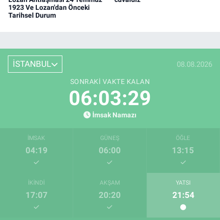
1923 Ve Lozan'dan Önceki
Tarihsel Durum
İSTANBUL
08.08.2026
SONRAKI VAKTE KALAN
06:03:28
İmsak Namazı
İMSAK
GÜNEŞ
ÖĞLE
04:19
06:00
13:15
İKINDI
AKŞAM
YATSI
17:07
20:20
21:54