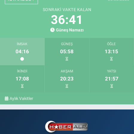
SONRAKI VAKTE KALAN
36:40
Güneş Namazı
İMSAK
GÜNEŞ
ÖĞLE
04:16
05:58
13:15
İKINDI
AKŞAM
YATSI
17:08
20:23
21:57
Aylık Vakitler