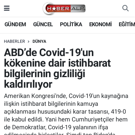
Nöbetçi Eczaneler
GÜNDEM
GÜNCEL
POLİTİKA
EKONOMİ
EĞİTİ
Hava Durumu
HABERLER
DÜNYA
ABD’de Covid-19'un
Trafik Durumu
kökenine dair istihbarat
Süper Lig Puan Durumu ve Fikstür
bilgilerinin gizliliği
kaldırılıyor
Tüm Manşetler
Amerikan Kongresi'nde, Covid-19'un kaynağına
Son Dakika Haberleri
ilişkin istihbarat bilgilerinin kamuya
açıklanması hususundaki karar tasarısı, 419-0
Haber Arşivi
ile kabul edildi. Yani hem Cumhuriyetçiler hem
de Demokratlar, Covid-19 yalanının ifşa