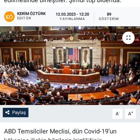
edilmesinde birleştiler. Şimdi top Biden'da.
KERIM ÖZTÜRK
12.03.2023 - 12:20
89
EDITÖR
YAYINLANMA
GÖSTERIM
Paylaş
-
+
A
A
ABD Temsilciler Meclisi, dün Covid-19’un