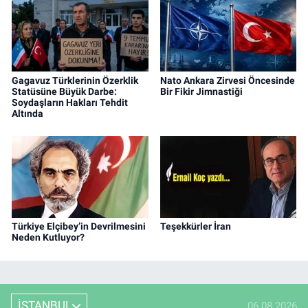
Gagavuz Türklerinin Özerklik
Nato Ankara Zirvesi Öncesinde
Statüsüne Büyük Darbe:
Bir Fikir Jimnastiği
Soydaşların Hakları Tehdit
Altında
Türkiye Elçibey’in Devrilmesini
Teşekkürler İran
Neden Kutluyor?
İSTANBUL
06.08.2026