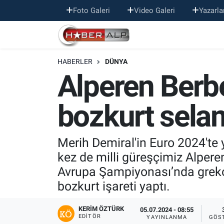
Foto Galeri
Video Galeri
Yazarla
Nöbetçi Eczaneler
HABERLER
DÜNYA
Hava Durumu
Alperen Berb
Trafik Durumu
bozkurt selam
Süper Lig Puan Durumu ve Fikstür
Tüm Manşetler
Merih Demiral'in Euro 2024'te
kez de milli güreşçimiz Alperen
Son Dakika Haberleri
Avrupa Şampiyonası’nda greko
bozkurt işareti yaptı.
Haber Arşivi
KERIM ÖZTÜRK
05.07.2024 - 08:55
EDITÖR
YAYINLANMA
GÖS