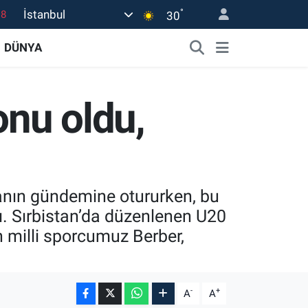
°
İstanbul
18
30
32
DÜNYA
38
03
nu oldu,
14
18
yanın gündemine otururken, bu
dı. Sırbistan’da düzenlenen U20
milli sporcumuz Berber,
-
+
A
A