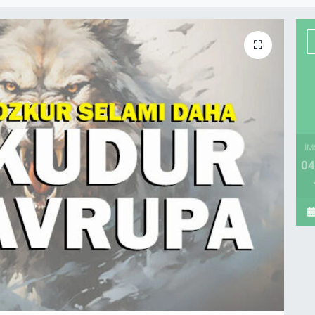
İM
04