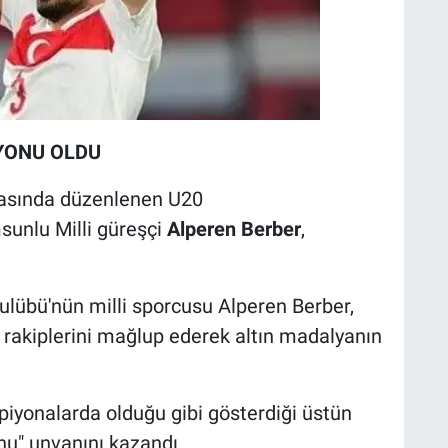
YONU OLDU
arasında düzenlenen U20
unlu Milli güreşçi
Alperen Berber
,
lübü'nün milli sporcusu Alperen Berber,
 rakiplerini mağlup ederek altın madalyanın
piyonalarda olduğu gibi gösterdiği üstün
u" unvanını kazandı.