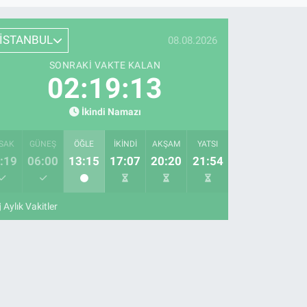
İSTANBUL
08.08.2026
SONRAKI VAKTE KALAN
02:19:12
İkindi Namazı
SAK
GÜNEŞ
ÖĞLE
İKINDI
AKŞAM
YATSI
:19
06:00
13:15
17:07
20:20
21:54
Aylık Vakitler