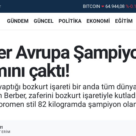
r
DOLAR
47,7436
%0.
EURO
55,2510
%0.
GÜNDEM
GÜNCEL
POLİTİKA
EKONOMİ
EĞİTİM
STERLİN
64,4811
%0.
GRAM ALTIN
6660.55
%0.
er Avrupa Şampiyo
BİST100
13.779
%-
BITCOIN
64.944,08
%-0.
ını çaktı!
 yaptığı bozkurt işareti bir anda tüm dün
 Berber, zaferini bozkurt işaretiyle kutla
romen stil 82 kilogramda şampiyon olan 
31
TERIM