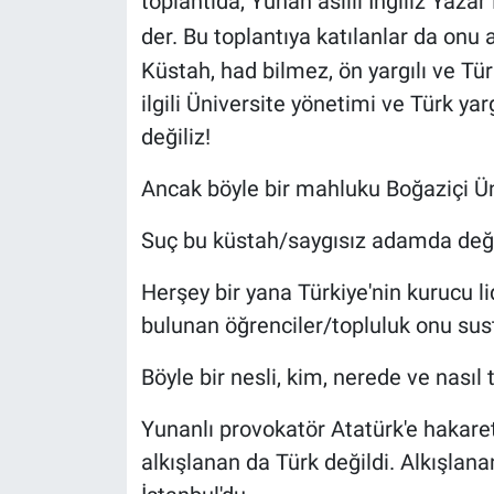
toplantıda, Yunan asıllı İngiliz Yaz
der. Bu toplantıya katılanlar da onu a
Küstah, had bilmez, ön yargılı ve Tü
ilgili Üniversite yönetimi ve Türk yargıs
değiliz!
Ancak böyle bir mahluku Boğaziçi Ün
Suç bu küstah/saygısız adamda değil 
Herşey bir yana Türkiye'nin kurucu l
bulunan öğrenciler/topluluk onu sustu
Böyle bir nesli, kim, nerede ve nasıl t
Yunanlı provokatör Atatürk'e hakaret
alkışlanan da Türk değildi. Alkışlana