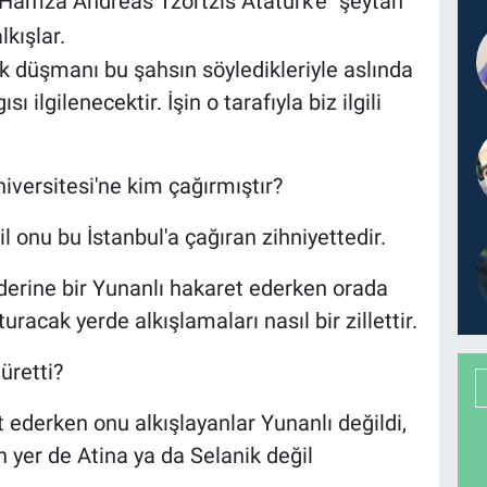
ar Hamza Andreas Tzortzis Atatürk'e "şeytan"
lkışlar.
rk düşmanı bu şahsın söyledikleriyle aslında
ı ilgilenecektir. İşin o tarafıyla biz ilgili
iversitesi'ne kim çağırmıştır?
onu bu İstanbul'a çağıran zihniyettedir.
iderine bir Yunanlı hakaret ederken orada
racak yerde alkışlamaları nasıl bir zillettir.
üretti?
 ederken onu alkışlayanlar Yunanlı değildi,
n yer de Atina ya da Selanik değil