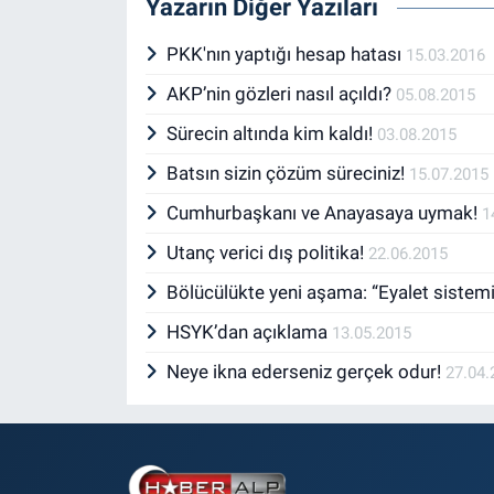
Yazarın Diğer Yazıları
PKK'nın yaptığı hesap hatası
15.03.2016
AKP’nin gözleri nasıl açıldı?
05.08.2015
Sürecin altında kim kaldı!
03.08.2015
Batsın sizin çözüm süreciniz!
15.07.2015
Cumhurbaşkanı ve Anayasaya uymak!
1
Utanç verici dış politika!
22.06.2015
Bölücülükte yeni aşama: “Eyalet sistem
HSYK’dan açıklama
13.05.2015
Neye ikna ederseniz gerçek odur!
27.04.