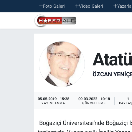
Foto Galeri
Video Galeri
Yazarla
Nöbetçi Eczaneler
Hava Durumu
Atatü
Trafik Durumu
Süper Lig Puan Durumu ve Fikstür
ÖZCAN YENIÇ
Tüm Manşetler
Son Dakika Haberleri
05.05.2019 - 15:38
09.03.2022 - 10:18
1
YAYINLANMA
GÜNCELLEME
PAYLA
Haber Arşivi
Boğaziçi Üniversitesi'nde Boğaziçi 