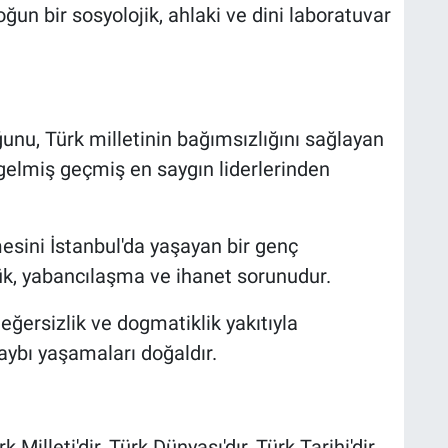
ğun bir sosyolojik, ahlaki ve dini laboratuvar
ğunu, Türk milletinin bağımsızlığını sağlayan
 gelmiş geçmiş en saygın liderlerinden
mesini İstanbul'da yaşayan bir genç
rlük, yabancılaşma ve ihanet sorunudur.
 değersizlik ve dogmatiklik yakıtıyla
aybı yaşamaları doğaldır.
Milleti'dir, Türk Dünyası'dır, Türk Tarihi'dir