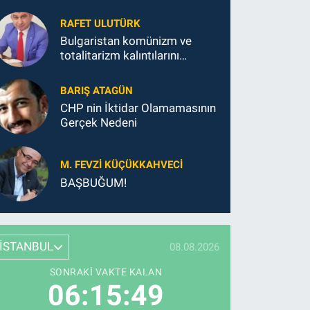
RAFET ULUTÜRK
Bulgaristan komünizm ve
totalitarizm kalıntılarını
silkmek, iktidardaki mafyayı
söküp atmak zorundadır.
BARIŞ ATAGÜN
CHP nin İktidar Olamamasının
Gerçek Nedeni
M. FEVZI KÜÇÜKKAHVECI
BAŞBUĞUM!
İSTANBUL
08.08.2026
SONRAKI VAKTE KALAN
06:15:48