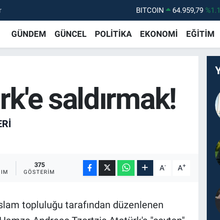
BITCOIN
64.959,79
%1.
r
DOLAR
47,7436
%0.
GÜNDEM
GÜNCEL
POLİTİKA
EKONOMİ
EĞİTİM
EURO
55,2510
%0.
STERLİN
64,4811
%0.
GRAM ALTIN
6660.55
%0.
rk'e saldırmak!
BİST100
13.779
%-
ERI
375
-
+
A
A
ŞIM
GÖSTERIM
İslam topluluğu tarafından düzenlenen