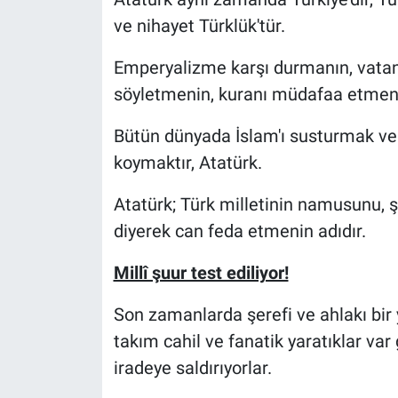
ve nihayet Türklük'tür.
Emperyalizme karşı durmanın, vatan
söyletmenin, kuranı müdafaa etmenin
Bütün dünyada İslam'ı susturmak ve 
koymaktır, Atatürk.
Atatürk; Türk milletinin namusunu, şer
diyerek can feda etmenin adıdır.
Millî şuur test ediliyor!
Son zamanlarda şerefi ve ahlakı bir ya
takım cahil ve fanatik yaratıklar var
iradeye saldırıyorlar.