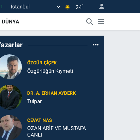
11
°
İstanbul
24
18
DÜNYA
32
38
Yazarlar
03
14
ÖZGÜR ÇİÇEK
Özgürlüğün Kıymeti
DR. A. ERHAN AYBERK
Tulpar
CEVAT NAS
OZAN ARİF VE MUSTAFA
CANLI