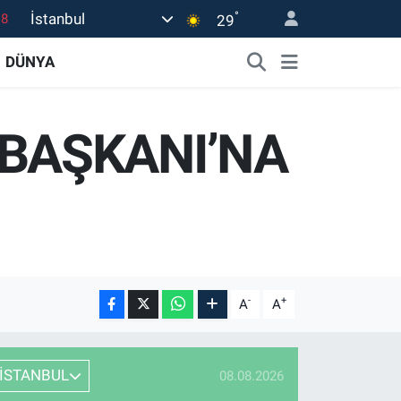
°
İstanbul
18
29
18
DÜNYA
32
38
 BAŞKANI’NA
03
14
-
+
A
A
İSTANBUL
08.08.2026