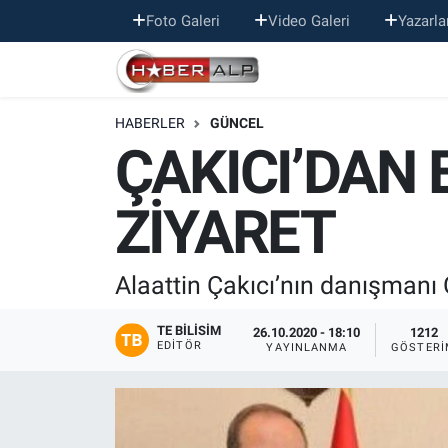
Foto Galeri
Video Galeri
Yazarla
Nöbetçi Eczaneler
HABERLER
GÜNCEL
Hava Durumu
ÇAKICI’DAN 
Trafik Durumu
ZİYARET
Süper Lig Puan Durumu ve Fikstür
Tüm Manşetler
Alaattin Çakıcı’nın danışmanı 
Son Dakika Haberleri
TE BILISIM
26.10.2020 - 18:10
1212
EDITÖR
YAYINLANMA
GÖSTERI
Haber Arşivi