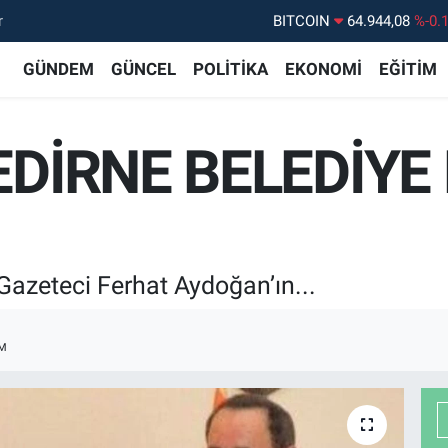
r
BITCOIN
64.944,08
%-0.
DOLAR
47,7436
%0.
GÜNDEM
GÜNCEL
POLİTİKA
EKONOMİ
EĞİTİM
EURO
55,2510
%0.
STERLİN
64,4811
%0.
EDİRNE BELEDİYE
GRAM ALTIN
6660.55
%0.
BİST100
13.779
%-
Gazeteci Ferhat Aydoğan’ın...
M