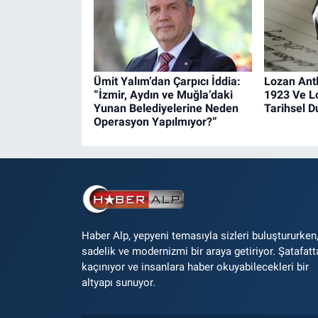
Ümit Yalım’dan Çarpıcı İddia:
Lozan Ant
“İzmir, Aydın ve Muğla’daki
1923 Ve L
Yunan Belediyelerine Neden
Tarihsel 
Operasyon Yapılmıyor?”
Haber Alp, yepyeni temasıyla sizleri buluştururken
sadelik ve modernizmi bir araya getiriyor. Şatafatt
kaçınıyor ve insanlara haber okuyabilecekleri bir
altyapı sunuyor.