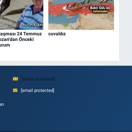
laşması 24 Temmuz
cuvaldız
ozan'dan Önceki
Durum
[email protected]
[email protected]
,
an