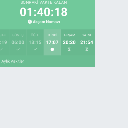
SONRAKI VAKTE KALAN
01:40:17
Akşam Namazı
SAK
GÜNEŞ
ÖĞLE
İKINDI
AKŞAM
YATSI
:19
06:00
13:15
17:07
20:20
21:54
Aylık Vakitler