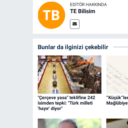
EDITÖR HAKKINDA
TE Bilisim
Bunlar da ilginizi çekebilir
"Çerçeve yasa" teklifine 242
“Küçük”leri
isimden tepki: "Türk milleti
Mağlûbiyet
'hayır' diyor"