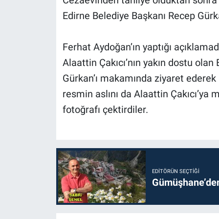
Edirne Belediye Başkanı Recep Gürka
Alaattin Çakıcı’nı
Ferhat Aydoğan’ın yaptığı açıklamad
Alaattin Çakıcı’nın yakın dostu olan
Gürkan’ı makamında ziyaret ederek 1
resmin aslını da Alaattin Çakıcı’ya
fotoğrafı çektirdiler.
EDITÖRÜN SEÇTIĞI
Gümüşhane’den 