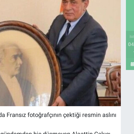
İM
04
a Fransız fotoğrafçının çektiği resmin aslını
a gündemden hiç düşmeyen Alaattin Çakıcı