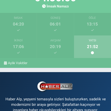
İmsak Namazı
İMSAK
GÜNEŞ
ÖĞLE
04:20
06:01
13:15
İKINDI
AKŞAM
YATSI
17:06
20:19
21:52
Aylık Vakitler
Haber Alp, yepyeni temasıyla sizleri buluştururken, sadelik ve
modernizmi bir araya getiriyor. Şatafattan kaçınıyor ve
insanlara haber okuyabilecekleri bir altyapı sunuyor.