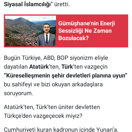
Siyasal İslamcılığı
” üretti.
Gümüşhane'nin Enerji
Sessizliği Ne Zaman
Bozulacak?
Bugün Türkiye, ABD, BOP siyonizm eliyle
dayatılan
Atatürk
’ten,
Türk
’ten vazgeçin
“Küreselleşmenin şehir devletleri planına uyun”
bu sahifeyi ve bizi okuyan arkadaşlara
soruyorum.
Atatürk’ten, Türk’ten üniter devletten
Türkçe'den vazgeçecek miyiz?
Cumhuriyeti kuran kadronun içinde Yunan’a,