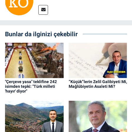
Bunlar da ilginizi çekebilir
"Çerçeve yasa" teklifine 242
“Küçük”lerin Zelil Galibiyeti Mi,
isimden tepki: "Türk milleti
Mağlûbiyetin Asaleti Mi?
'hayır' diyor"