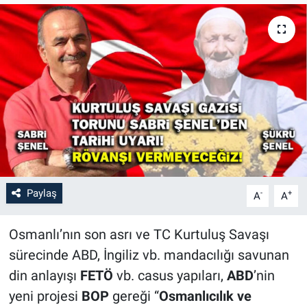
Paylaş
-
+
A
A
Osmanlı’nın son asrı ve TC Kurtuluş Savaşı
sürecinde ABD, İngiliz vb. mandacılığı savunan
din anlayışı
FETÖ
vb. casus yapıları,
ABD
’nin
yeni projesi
BOP
gereği “
Osmanlıcılık ve