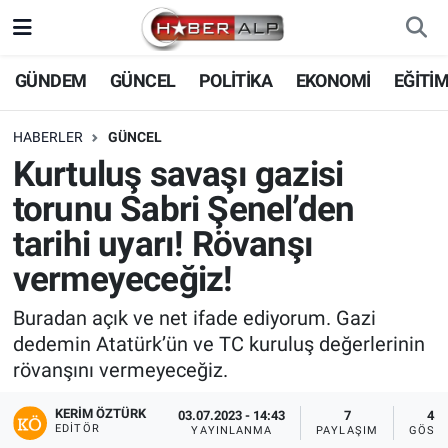
Nöbetçi Eczaneler
GÜNDEM
GÜNCEL
POLİTİKA
EKONOMİ
EĞİTİ
Hava Durumu
HABERLER
GÜNCEL
Kurtuluş savaşı gazisi
Trafik Durumu
torunu Sabri Şenel’den
Süper Lig Puan Durumu ve Fikstür
tarihi uyarı! Rövanşı
vermeyeceğiz!
Tüm Manşetler
Buradan açık ve net ifade ediyorum. Gazi
Son Dakika Haberleri
dedemin Atatürk’ün ve TC kuruluş değerlerinin
rövanşını vermeyeceğiz.
Haber Arşivi
KERIM ÖZTÜRK
03.07.2023 - 14:43
7
455
EDITÖR
YAYINLANMA
PAYLAŞIM
GÖST