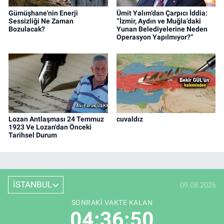
Gümüşhane'nin Enerji
Ümit Yalım’dan Çarpıcı İddia:
Sessizliği Ne Zaman
“İzmir, Aydın ve Muğla’daki
Bozulacak?
Yunan Belediyelerine Neden
Operasyon Yapılmıyor?”
Lozan Antlaşması 24 Temmuz
cuvaldız
1923 Ve Lozan'dan Önceki
Tarihsel Durum
İSTANBUL
09.08.2026
SONRAKI VAKTE KALAN
04:36:49