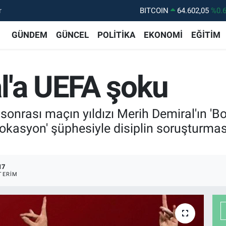
r
BITCOIN
64.602,05
%0.
DOLAR
47,5986
%0.
GÜNDEM
GÜNCEL
POLİTİKA
EKONOMİ
EĞİTİM
EURO
55,0700
%0
STERLİN
64,2438
%0.
l'a UEFA şoku
GRAM ALTIN
6518.23
%0.
BİST100
13.703
%
 sonrası maçın yıldızı Merih Demiral'ın '
rovokasyon' şüphesiyle disiplin soruşturm
17
TERIM