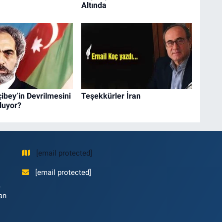
Altında
çibey’in Devrilmesini
Teşekkürler İran
luyor?
[email protected]
[email protected]
,
an