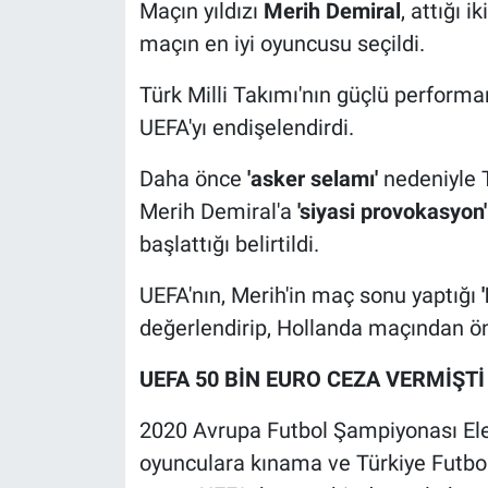
Maçın yıldızı
Merih Demiral
, attığı i
maçın en iyi oyuncusu seçildi.
Türk Milli Takımı'nın güçlü perform
UEFA'yı endişelendirdi.
Daha önce
'asker selamı'
nedeniyle T
Merih Demiral'a
'siyasi provokasyon'
başlattığı belirtildi.
UEFA'nın, Merih'in maç sonu yaptığı
değerlendirip, Hollanda maçından 
UEFA 50 BİN EURO CEZA VERMİŞTİ
2020 Avrupa Futbol Şampiyonası Ele
oyunculara kınama ve Türkiye Futbo