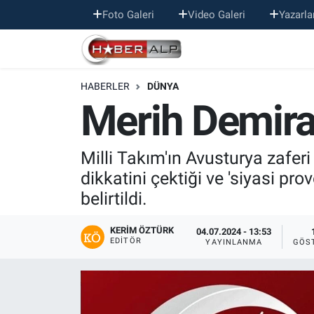
Foto Galeri
Video Galeri
Yazarla
Nöbetçi Eczaneler
HABERLER
DÜNYA
Hava Durumu
Merih Demira
Trafik Durumu
Milli Takım'ın Avusturya zaferi
Süper Lig Puan Durumu ve Fikstür
dikkatini çektiği ve 'siyasi p
belirtildi.
Tüm Manşetler
KERIM ÖZTÜRK
Son Dakika Haberleri
04.07.2024 - 13:53
EDITÖR
YAYINLANMA
GÖS
Haber Arşivi