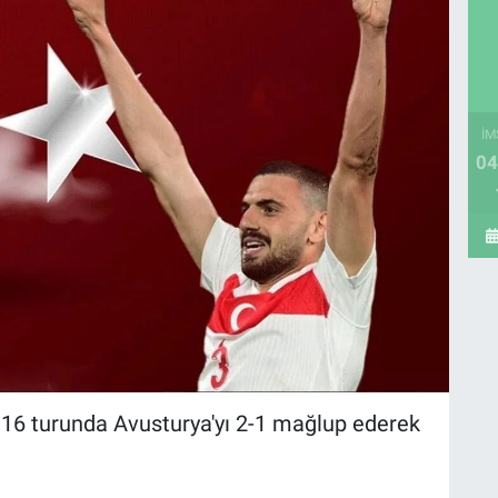
İM
04
n 16 turunda Avusturya'yı 2-1 mağlup ederek