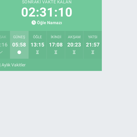
SONRAKI VAKTE KALAN
02:31:10
Öğle Namazı
SAK
GÜNEŞ
ÖĞLE
İKINDI
AKŞAM
YATSI
:16
05:58
13:15
17:08
20:23
21:57
Aylık Vakitler