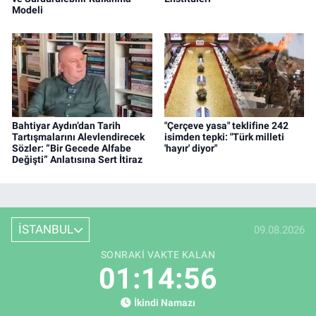
Modeli
Bahtiyar Aydın’dan Tarih
"Çerçeve yasa" teklifine 242
Tartışmalarını Alevlendirecek
isimden tepki: "Türk milleti
Sözler: “Bir Gecede Alfabe
'hayır' diyor"
Değişti” Anlatısına Sert İtiraz
İSTANBUL
09.08.2026
SONRAKI VAKTE KALAN
01:14:55
İkindi Namazı