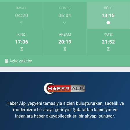
İMSAK
GÜNEŞ
ÖĞLE
04:20
06:01
13:15
İKINDI
AKŞAM
YATSI
17:06
20:19
21:52
Aylık Vakitler
Haber Alp, yepyeni temasıyla sizleri buluştururken, sadelik ve
modernizmi bir araya getiriyor. Şatafattan kaçınıyor ve
insanlara haber okuyabilecekleri bir altyapı sunuyor.