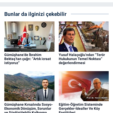
Bunlar da ilginizi çekebilir
Gümüşhane’de İbrahim
Yusuf Halaçoğlu’ndan “Terör
Bektaş’tan çağrı: “Artık icraat
Hukukunun Temel Noktası”
istiyoruz”
değerlendirmesi
Gümüşhane Kırsalında Sosyo-
Eğitim-Öğretim Sisteminde
Ekonomik Dönüşüm, Sorunlar
Gerçekler-İdealler Ve Köy
ve Sürdürülebilir Kalkınma
Enstitüleri