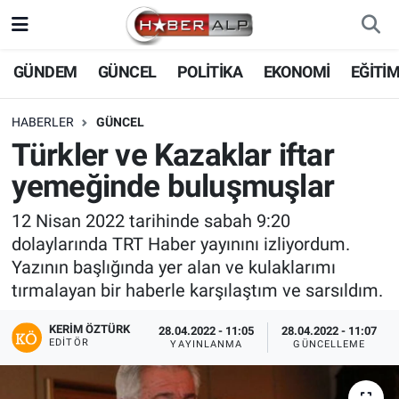
Nöbetçi Eczaneler
GÜNDEM
GÜNCEL
POLİTİKA
EKONOMİ
EĞİTİ
Hava Durumu
HABERLER
GÜNCEL
Türkler ve Kazaklar iftar
Trafik Durumu
yemeğinde buluşmuşlar
Süper Lig Puan Durumu ve Fikstür
12 Nisan 2022 tarihinde sabah 9:20
dolaylarında TRT Haber yayınını izliyordum.
Tüm Manşetler
Yazının başlığında yer alan ve kulaklarımı
tırmalayan bir haberle karşılaştım ve sarsıldım.
Son Dakika Haberleri
KERIM ÖZTÜRK
28.04.2022 - 11:05
28.04.2022 - 11:07
Haber Arşivi
EDITÖR
YAYINLANMA
GÜNCELLEME