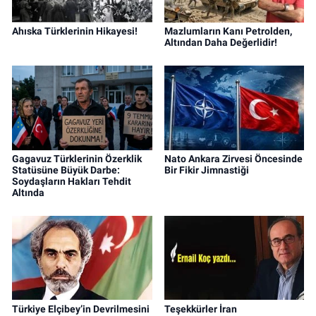
Ahıska Türklerinin Hikayesi!
Mazlumların Kanı Petrolden,
Altından Daha Değerlidir!
Gagavuz Türklerinin Özerklik
Nato Ankara Zirvesi Öncesinde
Statüsüne Büyük Darbe:
Bir Fikir Jimnastiği
Soydaşların Hakları Tehdit
Altında
Türkiye Elçibey’in Devrilmesini
Teşekkürler İran