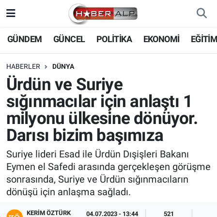
Nöbetçi Eczaneler
GÜNDEM
GÜNCEL
POLİTİKA
EKONOMİ
EĞİTİ
Hava Durumu
HABERLER
DÜNYA
Ürdün ve Suriye
Trafik Durumu
sığınmacılar için anlaştı 1
Süper Lig Puan Durumu ve Fikstür
milyonu ülkesine dönüyor.
Darısı bizim başımıza
Tüm Manşetler
Suriye lideri Esad ile Ürdün Dışişleri Bakanı
Son Dakika Haberleri
Eymen el Safedi arasında gerçekleşen görüşme
sonrasında, Suriye ve Ürdün sığınmacıların
Haber Arşivi
dönüşü için anlaşma sağladı.
KERIM ÖZTÜRK
04.07.2023 - 13:44
521