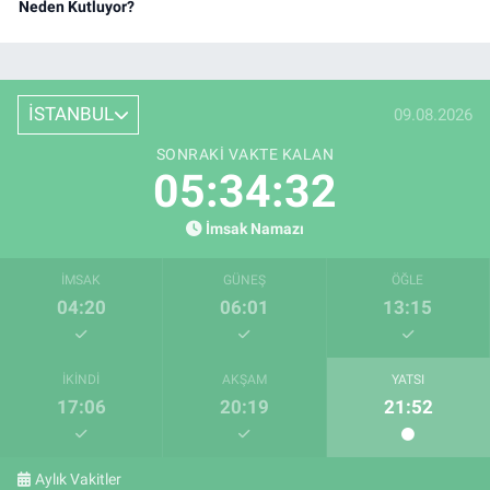
Neden Kutluyor?
İSTANBUL
09.08.2026
SONRAKI VAKTE KALAN
05:34:31
İmsak Namazı
İMSAK
GÜNEŞ
ÖĞLE
04:20
06:01
13:15
İKINDI
AKŞAM
YATSI
17:06
20:19
21:52
Aylık Vakitler