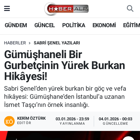
Nöbetçi Eczaneler
GÜNDEM
GÜNCEL
POLİTİKA
EKONOMİ
EĞİTİ
Hava Durumu
HABERLER
SABRİ ŞENEL YAZILARI
Gümüşhaneli Bir
Trafik Durumu
Gurbetçinin Yürek Burkan
Süper Lig Puan Durumu ve Fikstür
Hikâyesi!
Tüm Manşetler
Sabri Şenel’den yürek burkan bir göç ve vefa
hikâyesi: Gümüşhane’den İstanbul’a uzanan
Son Dakika Haberleri
İsmet Taşçı’nın örnek insanlığı.
KERIM ÖZTÜRK
Haber Arşivi
03.01.2026 - 23:59
04.01.2026 - 00:03
EDITÖR
YAYINLANMA
GÜNCELLEME