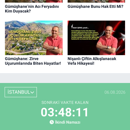
Gümüşhane’nin Acı Feryadını
Gümüşhane Bunu Hak Etti Mi?
Kim Duyacak?
Gümüşhane: Zirve
Nişanlı Çiftin Alkışlanacak
Uçurumlarında Biten Hayatlar!
Vefa Hikayesi!
İSTANBUL
06.08.2026
SONRAKI VAKTE KALAN
03:48:11
İkindi Namazı