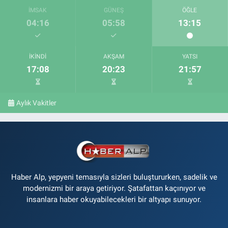
İMSAK
GÜNEŞ
ÖĞLE
04:16
05:58
13:15
İKINDI
AKŞAM
YATSI
17:08
20:23
21:57
Aylık Vakitler
Haber Alp, yepyeni temasıyla sizleri buluştururken, sadelik ve
modernizmi bir araya getiriyor. Şatafattan kaçınıyor ve
insanlara haber okuyabilecekleri bir altyapı sunuyor.