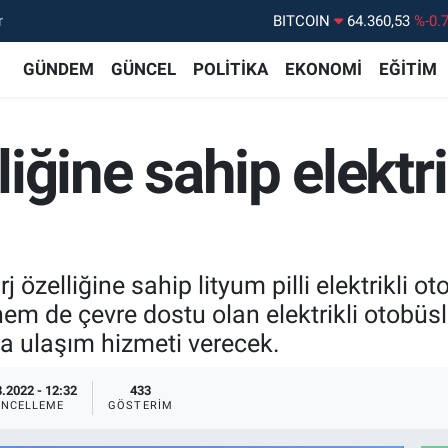
BITCOIN
64.360,53
%-0.
r
DOLAR
47,7069
%0.
GÜNDEM
GÜNCEL
POLİTİKA
EKONOMİ
EĞİTİM
EURO
55,0265
%0.
STERLİN
64,1897
%0.
lliğine sahip elektr
GRAM ALTIN
6618.49
%2.
BİST100
13.887
%6
şarj özelliğine sahip lityum pilli elektrikl
 de çevre dostu olan elektrikli otobüsler
 ulaşım hizmeti verecek.
.2022 - 12:32
433
NCELLEME
GÖSTERIM