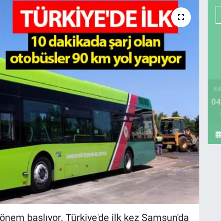
İM
04
önem başlıyor. Türkiye'de ilk kez Samsun'da