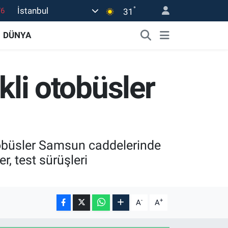
76
°
İstanbul
31
17
DÜNYA
01
02
ikli otobüsler
12
4
i otobüsler Samsun caddelerinde
, test sürüşleri
-
+
A
A