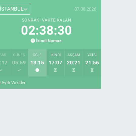
İSTANBUL
07.08.2026
SONRAKI VAKTE KALAN
02:38:29
İkindi Namazı
SAK
GÜNEŞ
ÖĞLE
İKINDI
AKŞAM
YATSI
:17
05:59
13:15
17:07
20:21
21:56
Aylık Vakitler