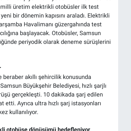
lli üretim elektrikli otobüsler ilk test
eni bir dönemin kapısını araladı. Elektrikli
-Çarşamba Havalimanı güzergahında test
cılığına başlayacak. Otobüsler, Samsun
üğünde periyodik olarak deneme sürüşlerini
r
 beraber akıllı şehircilik konusunda
amsun Büyükşehir Belediyesi, hızlı şarjlı
ürüşü gerçekleşti. 10 dakikada şarj edilen
 etti. Ayrıca ultra hızlı şarj istasyonları
kez kullanılıyor.
rikli otobüse dönüşümü hedefleniyor