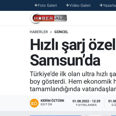
Foto Galeri
Video Galeri
Yazarla
Nöbetçi Eczaneler
HABERLER
GÜNCEL
Hava Durumu
Hızlı şarj öze
Trafik Durumu
Samsun’da
Süper Lig Puan Durumu ve Fikstür
Tüm Manşetler
Türkiye’de ilk olan ultra hızlı 
boy gösterdi. Hem ekonomik hem
Son Dakika Haberleri
tamamlandığında vatandaşlara
Haber Arşivi
KERIM ÖZTÜRK
01.08.2022 - 12:29
01.08
EDITÖR
YAYINLANMA
GÜ