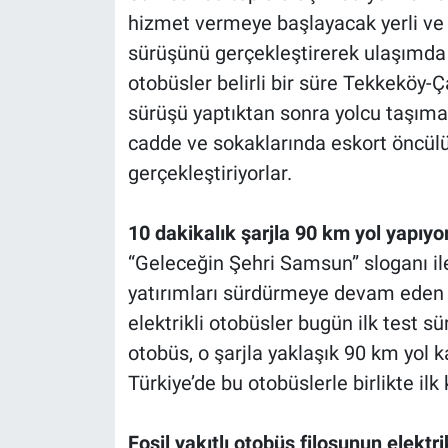
hizmet vermeye başlayacak yerli ve mi
sürüşünü gerçekleştirerek ulaşımda y
otobüsler belirli bir süre Tekkeköy
sürüşü yaptıktan sonra yolcu taşıma
cadde ve sokaklarında eskort öncül
gerçekleştiriyorlar.
10 dakikalık şarjla 90 km yol yapıyo
“Geleceğin Şehri Samsun” sloganı ile
yatırımları sürdürmeye devam eden S
elektrikli otobüsler bugün ilk test s
otobüs, o şarjla yaklaşık 90 km yol kat
Türkiye’de bu otobüslerle birlikte ilk 
Fosil yakıtlı otobüs filosunun elekt