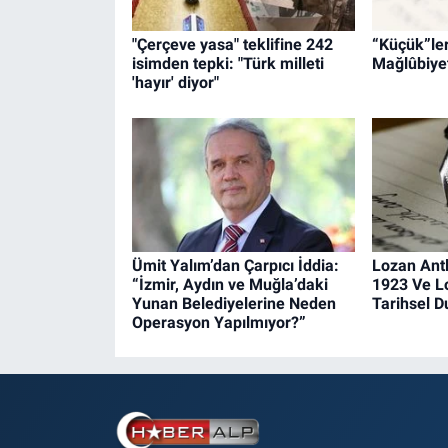
"Çerçeve yasa" teklifine 242
“Küçük”leri
isimden tepki: "Türk milleti
Mağlûbiyet
'hayır' diyor"
Ümit Yalım’dan Çarpıcı İddia:
Lozan Ant
“İzmir, Aydın ve Muğla’daki
1923 Ve L
Yunan Belediyelerine Neden
Tarihsel 
Operasyon Yapılmıyor?”