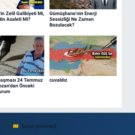
n Zelil Galibiyeti Mi,
Gümüşhane'nin Enerji
in Asaleti Mi?
Sessizliği Ne Zaman
Bozulacak?
laşması 24 Temmuz
cuvaldız
ozan'dan Önceki
Durum
[email protected]