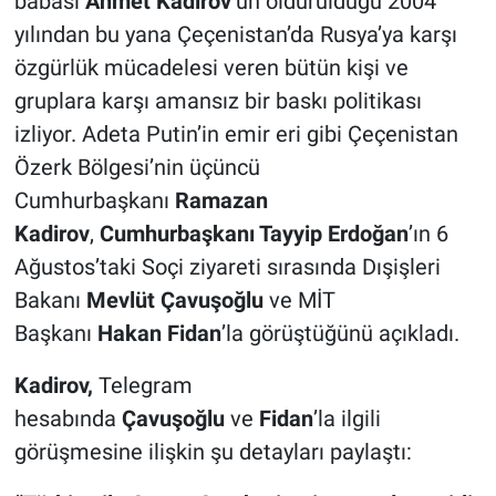
babası
Ahmet Kadirov
’un öldürüldüğü 2004
yılından bu yana Çeçenistan’da Rusya’ya karşı
özgürlük mücadelesi veren bütün kişi ve
gruplara karşı amansız bir baskı politikası
izliyor. Adeta Putin’in emir eri gibi Çeçenistan
Özerk Bölgesi’nin üçüncü
Cumhurbaşkanı
Ramazan
Kadirov
,
Cumhurbaşkanı Tayyip Erdoğan
’ın 6
Ağustos’taki Soçi ziyareti sırasında Dışişleri
Bakanı
Mevlüt Çavuşoğlu
ve MİT
Başkanı
Hakan Fidan
’la görüştüğünü açıkladı.
Kadirov,
Telegram
hesabında
Çavuşoğlu
ve
Fidan
’la ilgili
görüşmesine ilişkin şu detayları paylaştı: