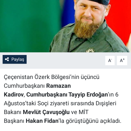
Paylaş
-
+
A
A
Çeçenistan Özerk Bölgesi’nin üçüncü
Cumhurbaşkanı
Ramazan
Kadirov
,
Cumhurbaşkanı Tayyip Erdoğan
’ın 6
Ağustos’taki Soçi ziyareti sırasında Dışişleri
Bakanı
Mevlüt Çavuşoğlu
ve MİT
Başkanı
Hakan Fidan
’la görüştüğünü açıkladı.