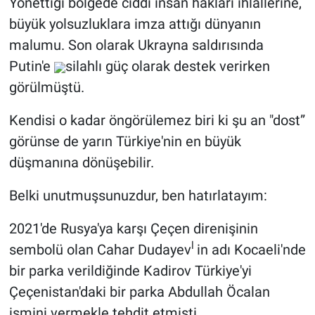
Yönettiği bölgede ciddi insan hakları ihlallerine,
büyük yolsuzluklara imza attığı dünyanın
malumu. Son olarak Ukrayna saldırısında
Putin'e
silahlı güç olarak destek verirken
görülmüştü.
Kendisi o kadar öngörülemez biri ki şu an "dost”
görünse de yarın Türkiye'nin en büyük
düşmanına dönüşebilir.
Belki unutmuşsunuzdur, ben hatırlatayım:
2021'de Rusya'ya karşı Çeçen direnişinin
l
sembolü olan Cahar Dudayev
in adı Kocaeli'nde
bir parka verildiğinde Kadirov Türkiye'yi
Çeçenistan'daki bir parka Abdullah Öcalan
ismini vermekle tehdit etmişti.