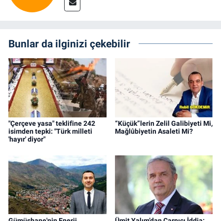
Bunlar da ilginizi çekebilir
"Çerçeve yasa" teklifine 242
“Küçük”lerin Zelil Galibiyeti Mi,
isimden tepki: "Türk milleti
Mağlûbiyetin Asaleti Mi?
'hayır' diyor"
Gümüşhane'nin Enerji
Ümit Yalım’dan Çarpıcı İddia: