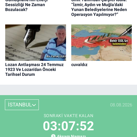
Sessizliği Ne Zaman
“İzmir, Aydın ve Muğla’daki
Bozulacak?
Yunan Belediyelerine Neden
Operasyon Yapılmıyor?”
Lozan Antlaşması 24 Temmuz
cuvaldız
1923 Ve Lozan'dan Önceki
Tarihsel Durum
İSTANBUL
08.08.2026
SONRAKI VAKTE KALAN
03:07:52
Akşam Namazı