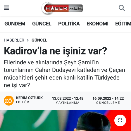
Nöbetçi Eczaneler
GÜNDEM
GÜNCEL
POLİTİKA
EKONOMİ
EĞİTİ
Hava Durumu
HABERLER
GÜNCEL
Kadirov’la ne işiniz var?
Trafik Durumu
Ellerinde ve alınlarında Şeyh Şamil’in
Süper Lig Puan Durumu ve Fikstür
torunlarının Cahar Dudayevi katleden ve Çeçen
mücahitleri şehit eden kanlı katilin Türkiyede
Tüm Manşetler
ne işi var?
Son Dakika Haberleri
KERIM ÖZTÜRK
13.08.2022 - 12:48
16.09.2022 - 14:22
EDITÖR
YAYINLANMA
GÜNCELLEME
Haber Arşivi