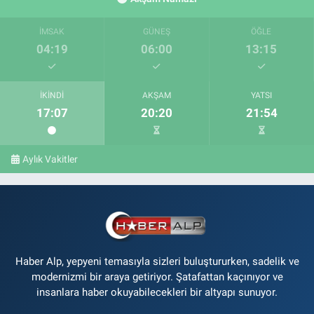
İMSAK
GÜNEŞ
ÖĞLE
04:19
06:00
13:15
İKINDI
AKŞAM
YATSI
17:07
20:20
21:54
Aylık Vakitler
Haber Alp, yepyeni temasıyla sizleri buluştururken, sadelik ve
modernizmi bir araya getiriyor. Şatafattan kaçınıyor ve
insanlara haber okuyabilecekleri bir altyapı sunuyor.