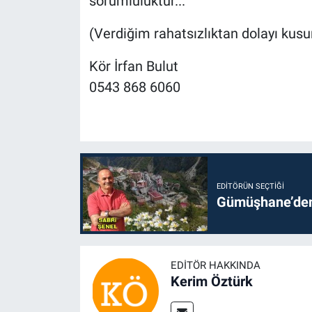
sorumluluktur...
(Verdiğim rahatsızlıktan dolayı ku
Kör İrfan Bulut
0543 868 6060
EDITÖRÜN SEÇTIĞI
Gümüşhane’den 
EDITÖR HAKKINDA
Kerim Öztürk