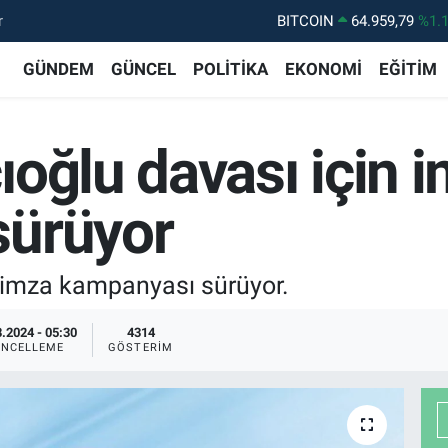
r
BITCOIN
64.959,79
%1.
DOLAR
47,7436
%0.
GÜNDEM
GÜNCEL
POLİTİKA
EKONOMİ
EĞİTİM
EURO
55,2510
%0.
STERLİN
64,4811
%0.
oğlu davası için 
GRAM ALTIN
6660.55
%0.
BİST100
13.779
%-
sürüyor
n imza kampanyası sürüyor.
.2024 - 05:30
4314
NCELLEME
GÖSTERIM