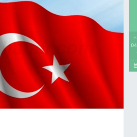
İM
04