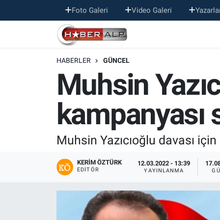
Foto Galeri
Video Galeri
Yazarla
Nöbetçi Eczaneler
HABERLER
GÜNCEL
Hava Durumu
Muhsin Yazıcı
Trafik Durumu
kampanyası 
Süper Lig Puan Durumu ve Fikstür
Tüm Manşetler
Muhsin Yazıcıoğlu davası içi
Son Dakika Haberleri
KERIM ÖZTÜRK
12.03.2022 - 13:39
17.08
EDITÖR
YAYINLANMA
GÜ
Haber Arşivi