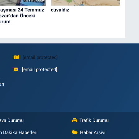
laşması 24 Temmuz
cuvaldız
ozan'dan Önceki
Durum
[email protected]
[email protected]
,
an
ava Durumu
Trafik Durumu
n Dakika Haberleri
Haber Arşivi