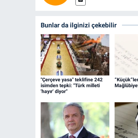
Bunlar da ilginizi çekebilir
"Çerçeve yasa" teklifine 242
“Küçük”leri
isimden tepki: "Türk milleti
Mağlûbiyet
'hayır' diyor"