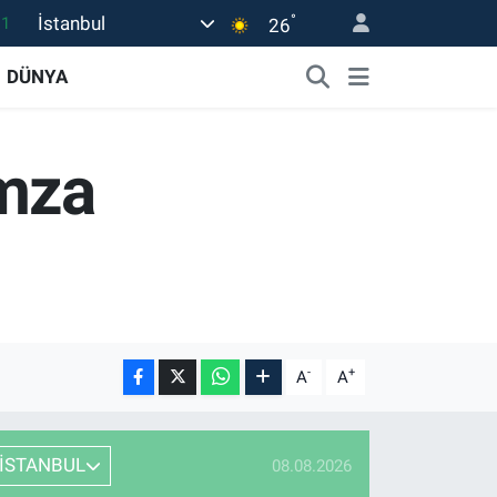
°
İstanbul
11
26
18
DÜNYA
32
38
imza
03
14
-
+
A
A
İSTANBUL
08.08.2026