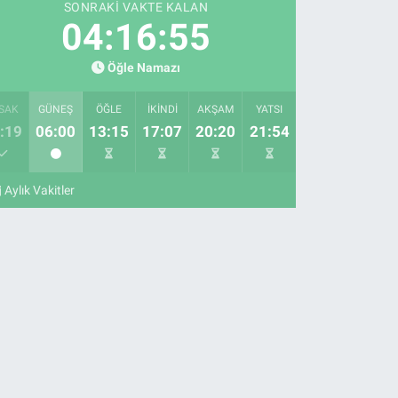
SONRAKI VAKTE KALAN
04:16:55
Öğle Namazı
SAK
GÜNEŞ
ÖĞLE
İKINDI
AKŞAM
YATSI
:19
06:00
13:15
17:07
20:20
21:54
Aylık Vakitler