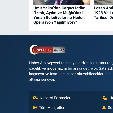
Ümit Yalım’dan Çarpıcı İddia:
Lozan Ant
“İzmir, Aydın ve Muğla’daki
1923 Ve L
Yunan Belediyelerine Neden
Tarihsel 
Operasyon Yapılmıyor?”
Haber Alp, yepyeni temasıyla sizleri buluştururken
sadelik ve modernizmi bir araya getiriyor. Şatafatt
kaçınıyor ve insanlara haber okuyabilecekleri bir
altyapı sunuyor.
Nöbetçi Eczaneler
H
Tüm Manşetler
So