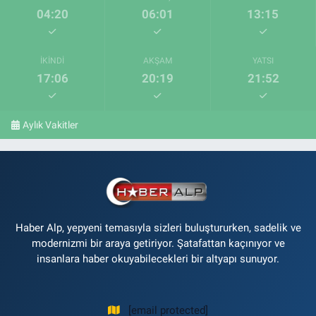
04:20
06:01
13:15
İKINDI
AKŞAM
YATSI
17:06
20:19
21:52
Aylık Vakitler
Haber Alp, yepyeni temasıyla sizleri buluştururken, sadelik ve
modernizmi bir araya getiriyor. Şatafattan kaçınıyor ve
insanlara haber okuyabilecekleri bir altyapı sunuyor.
[email protected]