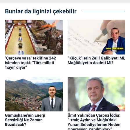
Bunlar da ilginizi çekebilir
"Çerçeve yasa" teklifine 242
“Küçük”lerin Zelil Galibiyeti Mi,
isimden tepki: "Türk milleti
Mağlûbiyetin Asaleti Mi?
'hayır' diyor"
Gümüşhane'nin Enerji
Ümit Yalım’dan Çarpıcı İddia:
Sessizliği Ne Zaman
“İzmir, Aydın ve Muğla’daki
Bozulacak?
Yunan Belediyelerine Neden
Operasyon Yapılmıyor?”