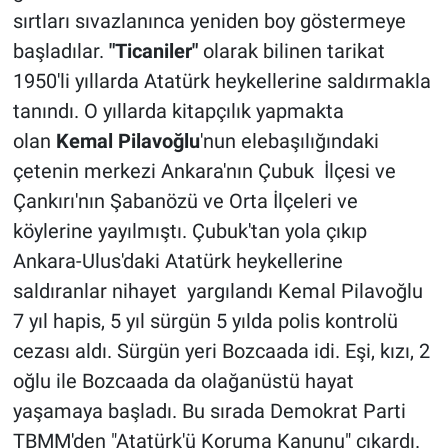
sırtları sıvazlanınca yeniden boy göstermeye
başladılar.
"Ticaniler"
olarak bilinen tarikat
1950'li yıllarda Atatürk heykellerine saldırmakla
tanındı. O yıllarda kitapçılık yapmakta
olan
Kemal Pilavoğlu
'nun elebaşılığındaki
çetenin merkezi Ankara'nın Çubuk İlçesi ve
Çankırı'nın Şabanözü ve Orta İlçeleri ve
köylerine yayılmıştı. Çubuk'tan yola çıkıp
Ankara-Ulus'daki Atatürk heykellerine
saldıranlar nihayet yargılandı Kemal Pilavoğlu
7 yıl hapis, 5 yıl sürgün 5 yılda polis kontrolü
cezası aldı. Sürgün yeri Bozcaada idi. Eşi, kızı, 2
oğlu ile Bozcaada da olağanüstü hayat
yaşamaya başladı. Bu sırada Demokrat Parti
TBMM'den "Atatürk'ü Koruma Kanunu" çıkardı.