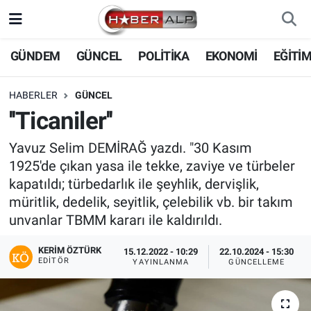
Nöbetçi Eczaneler
GÜNDEM
GÜNCEL
POLİTİKA
EKONOMİ
EĞİTİ
Hava Durumu
HABERLER
GÜNCEL
''Ticaniler''
Trafik Durumu
Yavuz Selim DEMİRAĞ yazdı. "30 Kasım
Süper Lig Puan Durumu ve Fikstür
1925'de çıkan yasa ile tekke, zaviye ve türbeler
kapatıldı; türbedarlık ile şeyhlik, dervişlik,
Tüm Manşetler
müritlik, dedelik, seyitlik, çelebilik vb. bir takım
unvanlar TBMM kararı ile kaldırıldı.
Son Dakika Haberleri
KERIM ÖZTÜRK
15.12.2022 - 10:29
22.10.2024 - 15:30
EDITÖR
YAYINLANMA
GÜNCELLEME
Haber Arşivi