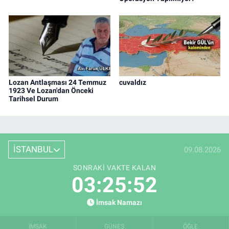
Lozan Antlaşması 24 Temmuz
cuvaldız
1923 Ve Lozan'dan Önceki
Tarihsel Durum
İSTANBUL
09.08.2026
SONRAKI VAKTE KALAN
03:25:52
İmsak Namazı
İMSAK
GÜNEŞ
ÖĞLE