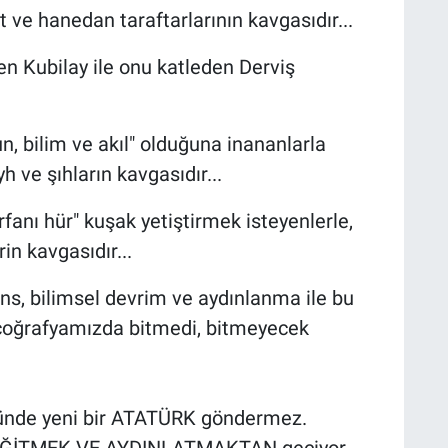
t ve hanedan taraftarlarının kavgasıdır...
en Kubilay ile onu katleden Derviş
n, bilim ve akıl" olduğuna inananlarla
h ve şıhların kavgasıdır...
İrfanı hür" kuşak yetiştirmek isteyenlerle,
in kavgasıdır...
ans, bilimsel devrim ve aydınlanma ile bu
 coğrafyamızda bitmedi, bitmeyecek
ğünde yeni bir ATATÜRK göndermez.
 EĞİTMEK VE AYDINLATMAKTAN geçiyor.