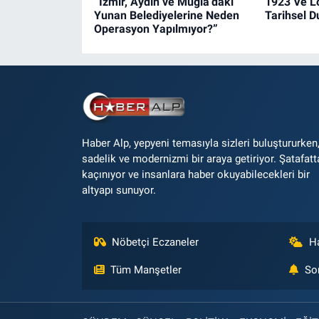
“İzmir, Aydın ve Muğla’daki
1923 Ve L
Yunan Belediyelerine Neden
Tarihsel 
Operasyon Yapılmıyor?”
Haber Alp, yepyeni temasıyla sizleri buluştururken
sadelik ve modernizmi bir araya getiriyor. Şatafatt
kaçınıyor ve insanlara haber okuyabilecekleri bir
altyapı sunuyor.
Nöbetçi Eczaneler
H
Tüm Manşetler
So