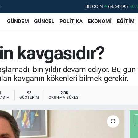
r
DOLAR
47,6006
%0.
EURO
55,0250
%0.
GÜNDEM
GÜNCEL
POLİTİKA
EKONOMİ
EĞİTİM
STERLİN
64,2398
%0
GRAM ALTIN
6500.87
%0.
in kavgasıdır?
BİST100
13.799
%7
şlamadı, bin yıldır devam ediyor. Bu gün
ılan kavganın kökenleri bilmek gerekir.
1
93
2 DK
LAŞIM
GÖSTERIM
OKUNMA SÜRESI