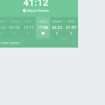
41:11
Akşam Namazı
SAK
GÜNEŞ
ÖĞLE
İKINDI
AKŞAM
YATSI
:16
05:58
13:15
17:08
20:23
21:57
Aylık Vakitler