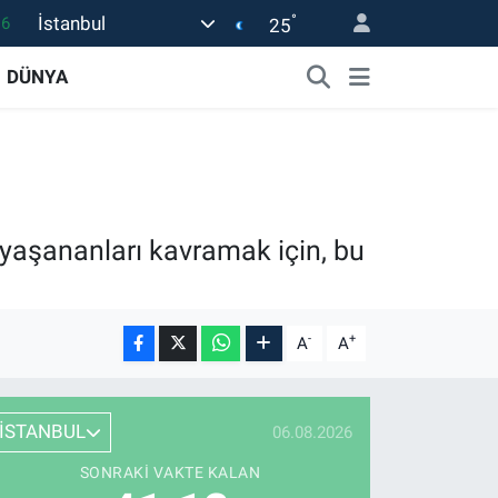
°
İstanbul
25
06
02
DÜNYA
.2
12
0
 yaşananları kavramak için, bu
-
+
A
A
İSTANBUL
06.08.2026
SONRAKI VAKTE KALAN