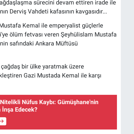
çağdaşlaşma sürecini devam ettiren irade ile
nın Derviş Vahdeti kafasının kavgasıdır...
 Mustafa Kemal ile emperyalist güçlerle
azi'ye ölüm fetvası veren Şeyhülislam Mustafa
i'nin safındaki Ankara Müftüsü
n çağdaş bir ülke yaratmak üzere
kleştiren Gazi Mustada Kemal ile karşı
Nitelikli Nüfus Kaybı: Gümüşhane'nin
m İnşa Edecek?