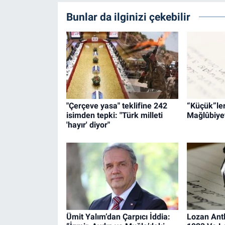
Bunlar da ilginizi çekebilir
"Çerçeve yasa" teklifine 242
“Küçük”leri
isimden tepki: "Türk milleti
Mağlûbiyet
'hayır' diyor"
Ümit Yalım’dan Çarpıcı İddia:
Lozan Ant