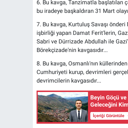
6. Bu kavga, Tanzimatla başlatılan 
bu iradeye başkaldıran 31 Mart olayı
7. Bu kavga, Kurtuluş Savaşı önderi
işbirliği yapan Damat Ferit'lerin, G
Sabri ve Dürrizade Abdullah ile Gaz
Börekçizade'nin kavgasıdır...
8. Bu kavga, Osmanlı'nın küllerinde
Cumhuriyeti kurup, devrimleri gerçe
devrimcilerin kavgasıdır...
Beyin Göçü ve 
Geleceğini Ki
İçeriği Görüntüle