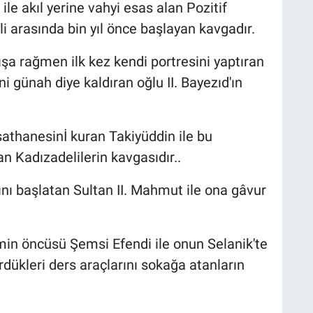
 ile akıl yerine vahyi esas alan Pozitif
li arasında bin yıl önce başlayan kavgadır.
şa rağmen ilk kez kendi portresini yaptıran
 günah diye kaldıran oğlu II. Bayezıd'ın
athanesinİ kuran Takiyüddin ile bu
n Kadızadelilerin kavgasıdır..
ını başlatan Sultan II. Mahmut ile ona gâvur
min öncüsü Şemsi Efendi ile onun Selanik'te
rdükleri ders araçlarını sokağa atanların