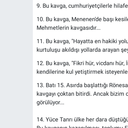
9. Bu kavga, cumhuriyetçilerle hilafe
10. Bu kavga, Menenen'de başı kesil
Mehmetlerin kavgasıdır...
11. Bu kavga, "Hayatta en hakiki yolu
kurtuluşu akıldışı yollarda arayan şey
12. Bu kavga, "Fikri hür, vicdanı hür, 
kendilerine kul yetiştirmek isteyenler
13. Batı 15. Asırda başlattığı Rönes
kavgayı çoktan bitirdi. Ancak bizim
görülüyor...
14. Yüce Tanrı ülke her dara düştü
Bu kavganın kazanılması, toplumu