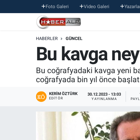
Foto Galeri
Video Galeri
Yazarla
Nöbetçi Eczaneler
HABERLER
GÜNCEL
Hava Durumu
Bu kavga ney
Trafik Durumu
Bu coğrafyadaki kavga yeni ba
Süper Lig Puan Durumu ve Fikstür
coğrafyada bin yıl önce başlat
Tüm Manşetler
KERIM ÖZTÜRK
30.12.2023 - 13:03
EDITÖR
YAYINLANMA
PAY
Son Dakika Haberleri
Haber Arşivi